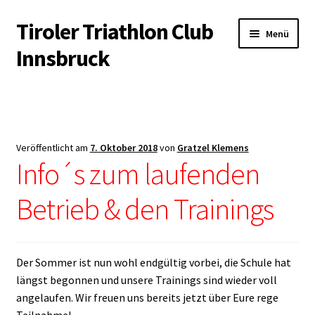
Tiroler Triathlon Club
Zur
Zum
Menü
Navigation
Inhalt
Innsbruck
springen
springen
Startseite
News
Veröffentlicht am
7. Oktober 2018
von
Gratzel Klemens
Unterm
Info´s zum laufenden
Der Verein
öffnen
Betrieb & den Trainings
Unterm
Trainingsangebot
öffnen
Unterm
Veranstaltungen
öffnen
Der Sommer ist nun wohl endgültig vorbei, die Schule hat
Unterm
Kontakt & Infopool
längst begonnen und unsere Trainings sind wieder voll
öffnen
angelaufen. Wir freuen uns bereits jetzt über Eure rege