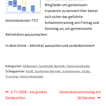
Mitglieder um gemeinsam
trainieren zu können! Hier bietet
sich sicher das geführte
Vereinskalender TTCI
Schwimmtraining am Freitag und
Sonntag an, um gemeinsame
Aktivitäten auszumachen.
In dem Sinne – Aktivität aussuchen und vorbeikommen!
Kategorien:
Allgemein
,
laufender Betrieb
,
Vereinskalender
Schlagwörter:
Kraft
,
laufender Betrieb
,
Schwimmen
,
Stabi
,
Training
,
Vereinskalender
Beitragsnavigation
Vorheriger
Nächster
X-Tri 2018 – ein großes
Generalversammlung am
Beitrag:
Beitrag:
Dankeschön
18.Oktober