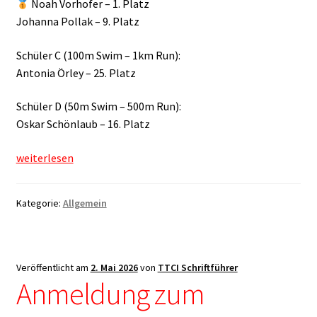
Noah Vorhofer – 1. Platz
Johanna Pollak – 9. Platz
Schüler C (100m Swim – 1km Run):
Antonia Örley – 25. Platz
Schüler D (50m Swim – 500m Run):
Oskar Schönlaub – 16. Platz
Euregio
weiterlesen
Kinder
Triathlon
Kategorie:
Allgemein
Zug
startet
in
die
Veröffentlicht am
2. Mai 2026
von
TTCI Schriftführer
Saison
Anmeldung zum
2026