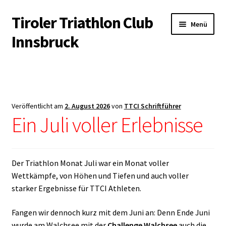
Tiroler Triathlon Club
Zur
Zum
Menü
Navigation
Inhalt
Innsbruck
springen
springen
Startseite
News
Veröffentlicht am
2. August 2026
von
TTCI Schriftführer
Unterm
Ein Juli voller Erlebnisse
Der Verein
öffnen
Unterm
Trainingsangebot
öffnen
Der Triathlon Monat Juli war ein Monat voller
Unterm
Veranstaltungen
Wettkämpfe, von Höhen und Tiefen und auch voller
öffnen
starker Ergebnisse für TTCI Athleten.
Unterm
Kontakt & Infopool
öffnen
Fangen wir dennoch kurz mit dem Juni an: Denn Ende Juni
wurde am Walchsee mit der
Challenge Walchsee
auch die