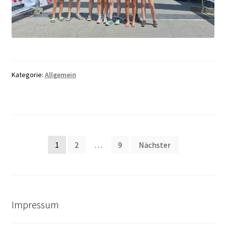
Kategorie:
Allgemein
Seitennummerierung
1
2
…
9
Nächster
der
Beiträge
Impressum