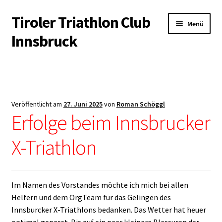
Tiroler Triathlon Club
Zur
Zum
Menü
Navigation
Inhalt
Innsbruck
springen
springen
Startseite
News
Veröffentlicht am
27. Juni 2025
von
Roman Schöggl
Unterm
Erfolge beim Innsbrucker
Der Verein
öffnen
X-Triathlon
Unterm
Trainingsangebot
öffnen
Unterm
Veranstaltungen
öffnen
Im Namen des Vorstandes möchte ich mich bei allen
Unterm
Kontakt & Infopool
Helfern und dem OrgTeam für das Gelingen des
öffnen
Innsburcker X-Triathlons bedanken. Das Wetter hat heuer