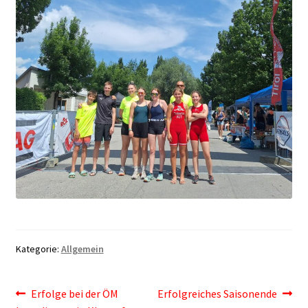
Kategorie:
Allgemein
Beitragsnavigation
Vorheriger
Nächster
Erfolge bei der ÖM
Erfolgreiches Saisonende