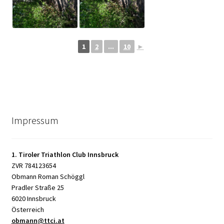
1
2
...
10
►
Impressum
1. Tiroler Triathlon Club Innsbruck
ZVR 784123654
Obmann Roman Schöggl
Pradler Straße 25
6020 Innsbruck
Österreich
obmann@ttci.at