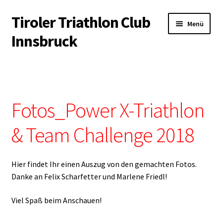
Tiroler Triathlon Club
Zur
Zum
Menü
Navigation
Inhalt
Innsbruck
springen
springen
Startseite
News
Fotos_Power X-Triathlon
Unterm
Der Verein
öffnen
& Team Challenge 2018
Unterm
Trainingsangebot
öffnen
Hier findet Ihr einen Auszug von den gemachten Fotos.
Unterm
Veranstaltungen
Danke an Felix Scharfetter und Marlene Friedl!
öffnen
Unterm
Kontakt & Infopool
Viel Spaß beim Anschauen!
öffnen