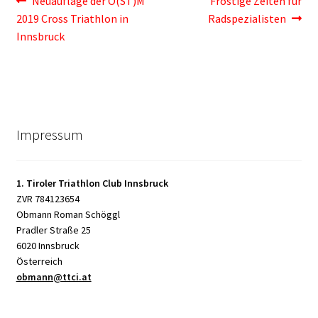
Beitragsnavigation
Vorheriger
Nächster
Neuauflage der Ö(ST)M
Frostige Zeiten für
Beitrag:
Beitrag:
2019 Cross Triathlon in
Radspezialisten
Innsbruck
Impressum
1. Tiroler Triathlon Club Innsbruck
ZVR 784123654
Obmann Roman Schöggl
Pradler Straße 25
6020 Innsbruck
Österreich
obmann@ttci.at