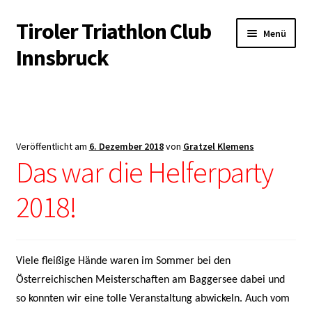
Tiroler Triathlon Club
Zur
Zum
Menü
Navigation
Inhalt
Innsbruck
springen
springen
Startseite
News
Veröffentlicht am
6. Dezember 2018
von
Gratzel Klemens
Unterm
Das war die Helferparty
Der Verein
öffnen
2018!
Unterm
Trainingsangebot
öffnen
Unterm
Veranstaltungen
öffnen
Viele fleißige Hände waren im Sommer bei den
Unterm
Kontakt & Infopool
Österreichischen Meisterschaften am Baggersee dabei und
öffnen
so konnten wir eine tolle Veranstaltung abwickeln. Auch vom