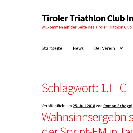
Tiroler Triathlon Club 
Zur
Zum
Navigation
Inhalt
Willkommen auf der Seite des Tiroler Triathlon Club
springen
springen
Startseite
News
Der Verein
Schlagwort:
1.TTC
Veröffentlicht am
25. Juli 2018
von
Roman Schöggl
Wahnsinnsergebnis
der Sprint-EM in Ta