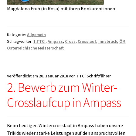
Magdalena Früh (in Rosa) mit ihren Konkurentinnen
Kategorie:
Allgemein
Schlagwörter:
1.TTCI
,
Ampass
,
Cross
,
Crosslauf
,
Innsbruck
,
ÖM
,
Österreichische Meisterschaft
Veröffentlicht am
20. Januar 2018
von
TTCI Schriftführer
2. Bewerb zum Winter-
Crosslaufcup in Ampass
Beim heutigen Wintercrosslauf in Ampass haben unsere
Trikids wieder starke Leistungen auf den anspruchsvollen