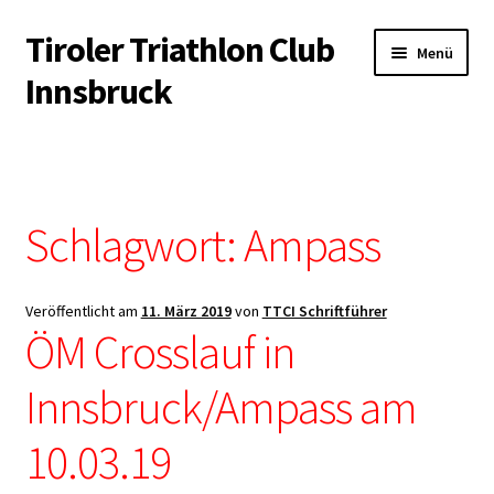
Tiroler Triathlon Club
Zur
Zum
Menü
Navigation
Inhalt
Innsbruck
springen
springen
Startseite
News
Schlagwort:
Ampass
Unterm
Der Verein
öffnen
Unterm
Veröffentlicht am
11. März 2019
von
TTCI Schriftführer
Trainingsangebot
ÖM Crosslauf in
öffnen
Unterm
Veranstaltungen
Innsbruck/Ampass am
öffnen
Unterm
Kontakt & Infopool
10.03.19
öffnen