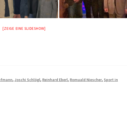
[ZEIGE EINE SLIDESHOW]
aufmann
,
Joschi Schlögl
,
Reinhard Eberl
,
Romuald Niescher
,
Sport in