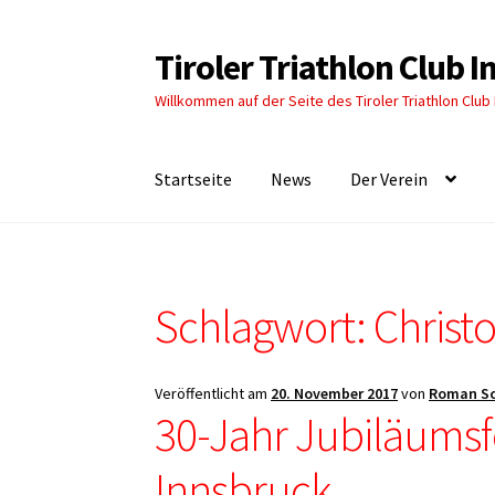
Tiroler Triathlon Club 
Zur
Zum
Navigation
Inhalt
Willkommen auf der Seite des Tiroler Triathlon Club
springen
springen
Startseite
News
Der Verein
Schlagwort:
Christ
Veröffentlicht am
20. November 2017
von
Roman S
30-Jahr Jubiläumsfe
Innsbruck