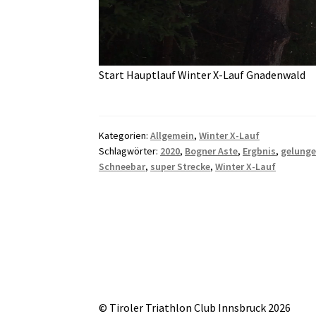
Start Hauptlauf Winter X-Lauf Gnadenwald
Kategorien:
Allgemein
,
Winter X-Lauf
Schlagwörter:
2020
,
Bogner Aste
,
Ergbnis
,
gelunge
Schneebar
,
super Strecke
,
Winter X-Lauf
© Tiroler Triathlon Club Innsbruck 2026