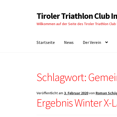
Tiroler Triathlon Club 
Zur
Zum
Navigation
Inhalt
Willkommen auf der Seite des Tiroler Triathlon Club
springen
springen
Startseite
News
Der Verein
Schlagwort:
Gemein
Veröffentlicht am
3. Februar 2020
von
Roman Schö
Ergebnis Winter X