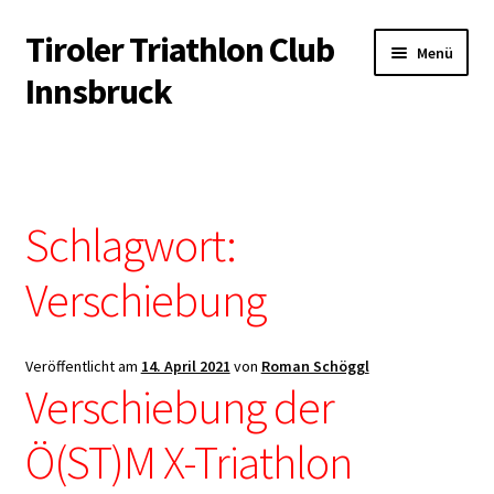
Tiroler Triathlon Club
Zur
Zum
Menü
Navigation
Inhalt
Innsbruck
springen
springen
Startseite
News
Schlagwort:
Unterm
Der Verein
öffnen
Verschiebung
Unterm
Trainingsangebot
öffnen
Veröffentlicht am
14. April 2021
von
Roman Schöggl
Unterm
Veranstaltungen
Verschiebung der
öffnen
Unterm
Kontakt & Infopool
Ö(ST)M X-Triathlon
öffnen