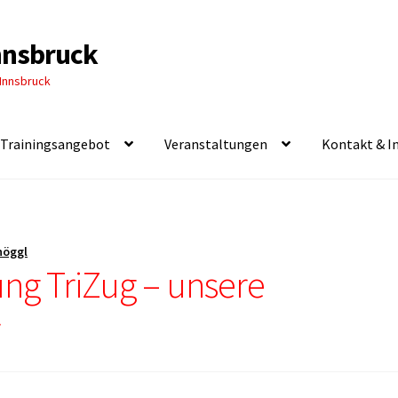
Innsbruck
 Innsbruck
Trainingsangebot
Veranstaltungen
Kontakt & I
höggl
ung TriZug – unsere
r