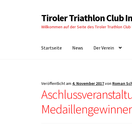
Tiroler Triathlon Club 
Zur
Zum
Navigation
Inhalt
Willkommen auf der Seite des Tiroler Triathlon Club
springen
springen
Startseite
News
Der Verein
Veröffentlicht am
4. November 2017
von
Roman Sc
Aschlussveranstalt
Medaillengewinne