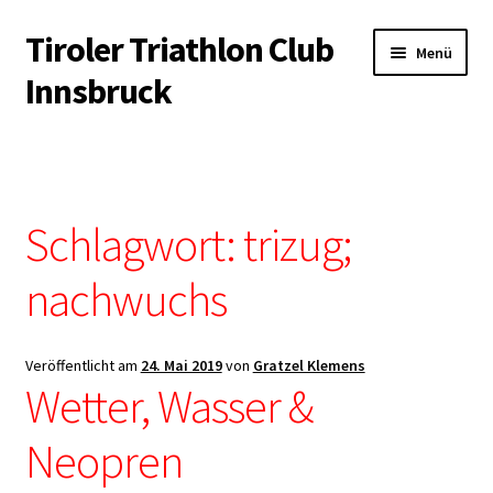
Tiroler Triathlon Club
Zur
Zum
Menü
Navigation
Inhalt
Innsbruck
springen
springen
Startseite
News
Schlagwort:
trizug;
Unterm
Der Verein
öffnen
nachwuchs
Unterm
Trainingsangebot
öffnen
Veröffentlicht am
24. Mai 2019
von
Gratzel Klemens
Unterm
Veranstaltungen
Wetter, Wasser &
öffnen
Unterm
Kontakt & Infopool
Neopren
öffnen