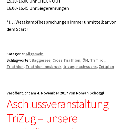
15.30-16.00 Uhr CHECK OUT
16.00-16.45 Uhr Siegerehrungen
*)… Wettkampfbesprechungen immer unmittelbar vor
dem Start!
Kategorie:
Allgemein
Schlagwörter:
Baggersee
,
Cross Triathlon
,
ÖM
,
Tri Tirol
,
Triathlon
,
Triathlon Innsbruck
,
trizug; nachwuchs
,
Zeitplan
Veröffentlicht am
4. November 2017
von
Roman Schöggl
Aschlussveranstaltung
TriZug – unsere