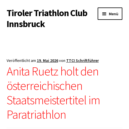
Tiroler Triathlon Club
Zur
Zum
Menü
Navigation
Inhalt
Innsbruck
springen
springen
Startseite
News
Veröffentlicht am
19. Mai 2026
von
TTCI Schriftführer
Unterm
Anita Ruetz holt den
Der Verein
öffnen
österreichischen
Unterm
Trainingsangebot
öffnen
Staatsmeistertitel im
Unterm
Veranstaltungen
öffnen
Paratriathlon
Unterm
Kontakt & Infopool
öffnen