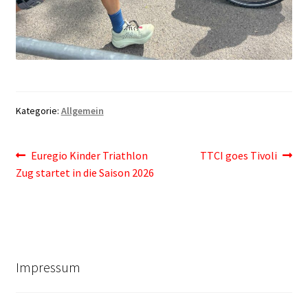
Kategorie:
Allgemein
Beitragsnavigation
Vorheriger
Nächster
Euregio Kinder Triathlon
TTCI goes Tivoli
Beitrag:
Beitrag:
Zug startet in die Saison 2026
Impressum