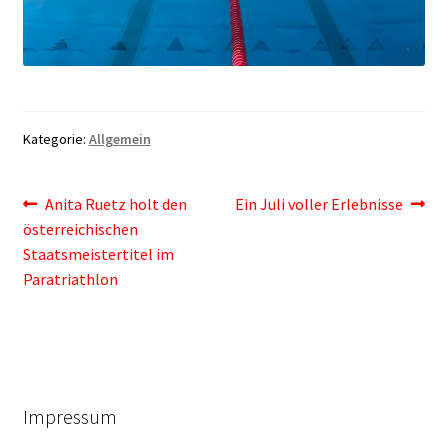
Kategorie:
Allgemein
Beitragsnavigation
Vorheriger
Nächster
Anita Ruetz holt den
Ein Juli voller Erlebnisse
Beitrag:
Beitrag:
österreichischen
Staatsmeistertitel im
Paratriathlon
Impressum