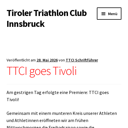
Tiroler Triathlon Club
Zur
Zum
Menü
Navigation
Inhalt
Innsbruck
springen
springen
Startseite
News
Veröffentlicht am
28. Mai 2026
von
TTCI Schriftführer
Unterm
TTCI goes Tivoli
Der Verein
öffnen
Unterm
Trainingsangebot
öffnen
Am gestrigen Tag erfolgte eine Premiere: TTCI goes
Unterm
Veranstaltungen
Tivoli!
öffnen
Unterm
Kontakt & Infopool
Gemeinsam mit einem munteren Kreis unserer Athleten
öffnen
und Athletinnen eröffneten wir am frühen
Mittwochmorgen die Freibadsaison sowie die