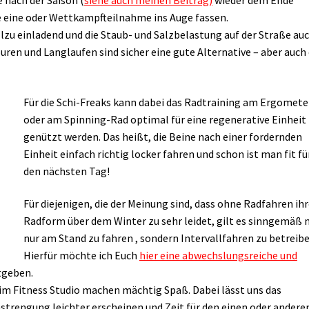
 nach der Saison (
siehe auch meinen Beitrag)
wieder dem Ende
ie eine oder Wettkampfteilnahme ins Auge fassen.
llzu einladend und die Staub- und Salzbelastung auf der Straße au
ren und Langlaufen sind sicher eine gute Alternative – aber auch 
Für die Schi-Freaks kann dabei das Radtraining am Ergomete
oder am Spinning-Rad optimal für eine regenerative Einheit
genützt werden. Das heißt, die Beine nach einer fordernden
Einheit einfach richtig locker fahren und schon ist man fit fü
den nächsten Tag!
Für diejenigen, die der Meinung sind, dass ohne Radfahren ih
Radform über dem Winter zu sehr leidet, gilt es sinngemäß 
nur am Stand zu fahren , sondern Intervallfahren zu betreibe
Hierfür möchte ich Euch
hier eine abwechslungsreiche und
itgeben.
m Fitness Studio machen mächtig Spaß. Dabei lässt uns das
trengung leichter erscheinen und Zeit für den einen oder andere