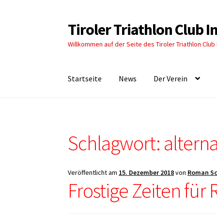
Tiroler Triathlon Club 
Zur
Zum
Navigation
Inhalt
Willkommen auf der Seite des Tiroler Triathlon Club
springen
springen
Startseite
News
Der Verein
Schlagwort:
alterna
Veröffentlicht am
15. Dezember 2018
von
Roman Sc
Frostige Zeiten für