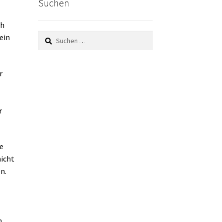
Suchen
ch
Suchen
ein
nach:
r
r
re
nicht
n.
n