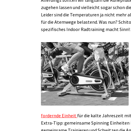
Allerdings sollten wir langsam die Ruhephase
zugehen lassen und vielleicht sogar schon d
Leider sind die Temperaturen ja nicht mehr a
für die Atemwege belastend. Was nun? Schitou
spezifisches Indoor Radtraining macht Sinn!:
fordernde Einheit
für die kalte Jahreszeit m
Extra-Tipp: gemeinsame Spinning Einheiten i
gemeinsame Trainieren und Schwitzen die Ans