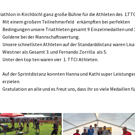
iathlon in Kirchbichl ganz große Bühne für die Athleten des 1.TTC
Mit einem großem Teilnehmerfeld erkämpften bei perfekten
Bedingungen unsere Triathleten gesamt 9 Einzelmedaillen und 
Goldene bei der Mannschaftswertung.
Unsere schnellsten Athleten auf der Standarddistanz waren Lisa
Wiestner als Gesamt 3. und Fernando Zorrilla als 5.
Unter den top ten waren vier 1. TTCI Athleten.
Auf der Sprintdistanz konnten Hanna und Kathi super Leistunge
erzielen.
Gratulation an alle und es freut uns, dass ihr so viele Medaillen f