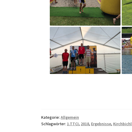
Kategorie:
Allgemein
Schlagwörter:
1.TTCI
,
2018
,
Ergebnisse
,
Kirchbichl