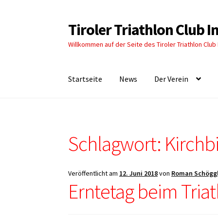
Tiroler Triathlon Club 
Zur
Zum
Navigation
Inhalt
Willkommen auf der Seite des Tiroler Triathlon Club
springen
springen
Startseite
News
Der Verein
Schlagwort:
Kirchb
Veröffentlicht am
12. Juni 2018
von
Roman Schögg
Erntetag beim Triat