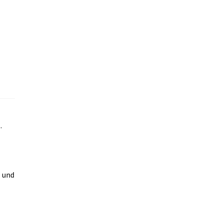
.
T und