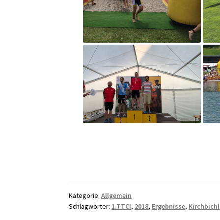
Kategorie:
Allgemein
Schlagwörter:
1.TTCI
,
2018
,
Ergebnisse
,
Kirchbichl