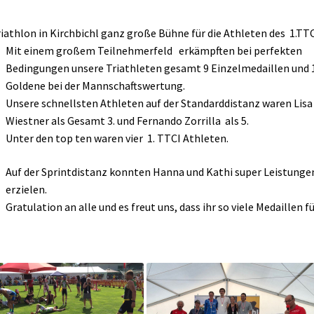
iathlon in Kirchbichl ganz große Bühne für die Athleten des 1.TTC
Mit einem großem Teilnehmerfeld erkämpften bei perfekten
Bedingungen unsere Triathleten gesamt 9 Einzelmedaillen und 
Goldene bei der Mannschaftswertung.
Unsere schnellsten Athleten auf der Standarddistanz waren Lisa
Wiestner als Gesamt 3. und Fernando Zorrilla als 5.
Unter den top ten waren vier 1. TTCI Athleten.
Auf der Sprintdistanz konnten Hanna und Kathi super Leistunge
erzielen.
Gratulation an alle und es freut uns, dass ihr so viele Medaillen f