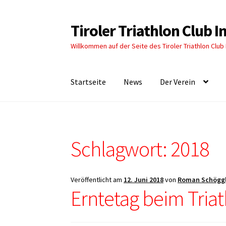
Tiroler Triathlon Club 
Zur
Zum
Navigation
Inhalt
Willkommen auf der Seite des Tiroler Triathlon Club
springen
springen
Startseite
News
Der Verein
Schlagwort:
2018
Veröffentlicht am
12. Juni 2018
von
Roman Schögg
Erntetag beim Triat