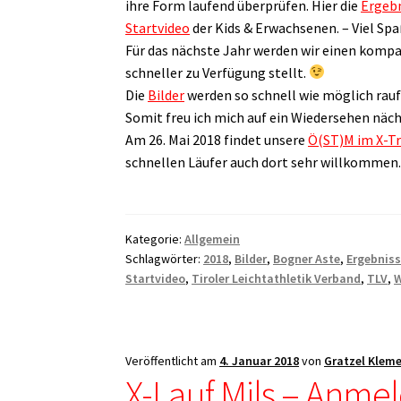
ihre Form laufend überprüfen. Hier die
Ergebn
Startvideo
der Kids & Erwachsenen. – Viel Sp
Für das nächste Jahr werden wir einen kompat
schneller zu Verfügung stellt.
Die
Bilder
werden so schnell wie möglich rauf
Somit freu ich mich auf ein Wiedersehen näc
Am 26. Mai 2018 findet unsere
Ö(ST)M im X-Tr
schnellen Läufer auch dort sehr willkommen
Kategorie:
Allgemein
Schlagwörter:
2018
,
Bilder
,
Bogner Aste
,
Ergebnis
Startvideo
,
Tiroler Leichtathletik Verband
,
TLV
,
W
Veröffentlicht am
4. Januar 2018
von
Gratzel Klem
X-Lauf Mils – Anmel