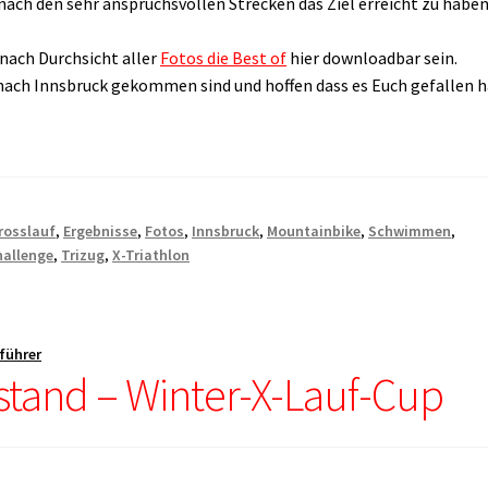
nach den sehr anspruchsvollen Strecken das Ziel erreicht zu haben
nach Durchsicht aller
Fotos die Best of
hier downloadbar sein.
s nach Innsbruck gekommen sind und hoffen dass es Euch gefallen 
rosslauf
,
Ergebnisse
,
Fotos
,
Innsbruck
,
Mountainbike
,
Schwimmen
,
allenge
,
Trizug
,
X-Triathlon
tführer
stand – Winter-X-Lauf-Cup