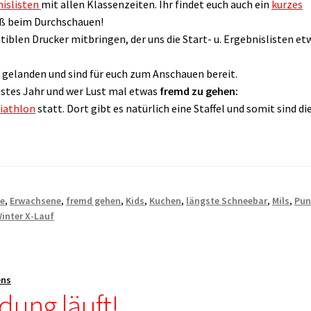
islisten
mit allen Klassenzeiten. Ihr findet euch auch ein
kurzes
aß beim Durchschauen!
iblen Drucker mitbringen, der uns die Start- u. Ergebnislisten et
 gelanden und sind für euch zum Anschauen bereit.
hstes Jahr und wer Lust mal etwas
fremd zu gehen:
iathlon
statt. Dort gibt es natürlich eine Staffel und somit sind di
.
se
,
Erwachsene
,
fremd gehen
,
Kids
,
Kuchen
,
längste Schneebar
,
Mils
,
Pun
inter X-Lauf
ens
dung läuft!