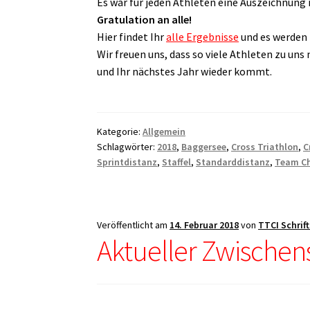
Es war für jeden Athleten eine Auszeichnung 
Gratulation an alle!
Hier findet Ihr
alle Ergebnisse
und es werden 
Wir freuen uns, dass so viele Athleten zu un
und Ihr nächstes Jahr wieder kommt.
Kategorie:
Allgemein
Schlagwörter:
2018
,
Baggersee
,
Cross Triathlon
,
C
Sprintdistanz
,
Staffel
,
Standarddistanz
,
Team Ch
Veröffentlicht am
14. Februar 2018
von
TTCI Schrif
Aktueller Zwischen