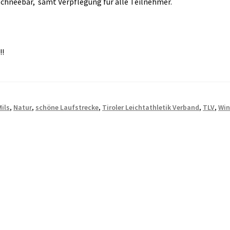
Schneebar, samt Verpflegung für alle Teilnehmer.
!!
Mils
,
Natur
,
schöne Laufstrecke
,
Tiroler Leichtathletik Verband
,
TLV
,
Win