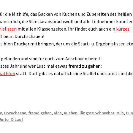
für die Mithilfe, das Backen von Kuchen und Zubereiten des heißen
nterlich, die Strecke anspruchsvoll und alle Teilnehmer konnte
islisten
mit allen Klassenzeiten. Ihr findet euch auch ein
kurzes
aß beim Durchschauen!
iblen Drucker mitbringen, der uns die Start- u. Ergebnislisten et
 gelanden und sind für euch zum Anschauen bereit.
hstes Jahr und wer Lust mal etwas
fremd zu gehen:
iathlon
statt. Dort gibt es natürlich eine Staffel und somit sind di
.
se
,
Erwachsene
,
fremd gehen
,
Kids
,
Kuchen
,
längste Schneebar
,
Mils
,
Pun
inter X-Lauf