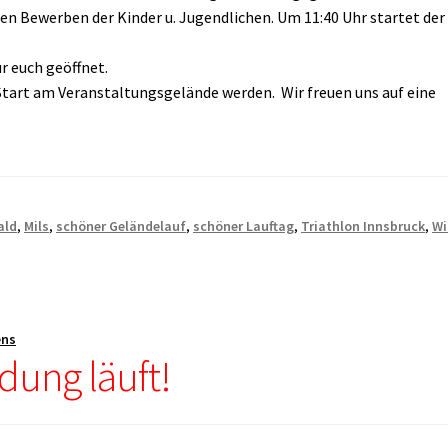
n Bewerben der Kinder u. Jugendlichen. Um 11:40 Uhr startet der 
r euch geöffnet.
art am Veranstaltungsgelände werden. Wir freuen uns auf eine
ald
,
Mils
,
schöner Geländelauf
,
schöner Lauftag
,
Triathlon Innsbruck
,
Wi
ens
dung läuft!