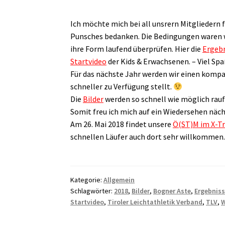
Ich möchte mich bei all unsrern Mitgliedern 
Punsches bedanken. Die Bedingungen waren wi
ihre Form laufend überprüfen. Hier die
Ergebn
Startvideo
der Kids & Erwachsenen. – Viel Sp
Für das nächste Jahr werden wir einen kompat
schneller zu Verfügung stellt.
Die
Bilder
werden so schnell wie möglich rauf
Somit freu ich mich auf ein Wiedersehen näc
Am 26. Mai 2018 findet unsere
Ö(ST)M im X-Tr
schnellen Läufer auch dort sehr willkommen
Kategorie:
Allgemein
Schlagwörter:
2018
,
Bilder
,
Bogner Aste
,
Ergebnis
Startvideo
,
Tiroler Leichtathletik Verband
,
TLV
,
W