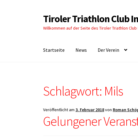
Tiroler Triathlon Club 
Zur
Zum
Navigation
Inhalt
Willkommen auf der Seite des Tiroler Triathlon Club
springen
springen
Startseite
News
Der Verein
Schlagwort:
Mils
Veröffentlicht am
3. Februar 2018
von
Roman Schö
Gelungener Veranst