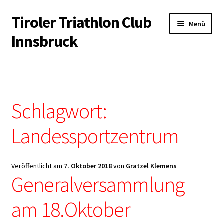
Tiroler Triathlon Club
Zur
Zum
Menü
Navigation
Inhalt
Innsbruck
springen
springen
Startseite
News
Schlagwort:
Unterm
Der Verein
öffnen
Landessportzentrum
Unterm
Trainingsangebot
öffnen
Veröffentlicht am
7. Oktober 2018
von
Gratzel Klemens
Unterm
Veranstaltungen
Generalversammlung
öffnen
Unterm
Kontakt & Infopool
am 18.Oktober
öffnen