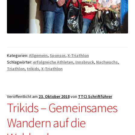
Kategorien:
Allgemein
,
Sponsor
,
X-Triathlon
Schlagwörter:
erfolgreiche Athleten
,
Innsbruck
,
Nachwuchs
,
Triathlon
,
trikids
,
X-Triathlon
Veröffentlicht am
23. Oktober 2018
von
TTCI Schriftführer
Trikids – Gemeinsames
Wandern auf die