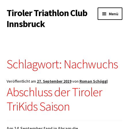
Tiroler Triathlon Club
Zur
Zum
Menü
Navigation
Inhalt
Innsbruck
springen
springen
Startseite
News
Schlagwort:
Nachwuchs
Unterm
Der Verein
öffnen
Unterm
Veröffentlicht am
27. September 2019
von
Roman Schöggl
Trainingsangebot
Abschluss der Tiroler
öffnen
Unterm
Veranstaltungen
TriKids Saison
öffnen
Unterm
Kontakt & Infopool
öffnen
Am 14. September fand in Absam die