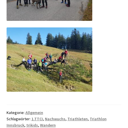
Kategorie:
Allgemein
Schlagwörter:
1.TTCI
,
Nachwuchs
,
Triathleten
,
Triathlon
Innsbruck
,
trikids
,
Wandern