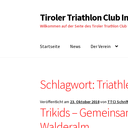
Tiroler Triathlon Club 
Zur
Zum
Navigation
Inhalt
Willkommen auf der Seite des Tiroler Triathlon Club
springen
springen
Startseite
News
Der Verein
Schlagwort:
Triath
Veröffentlicht am
23. Oktober 2018
von
TTCI Schrif
Trikids – Gemeins
Walderalm