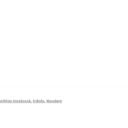
iathlon Innsbruck
,
trikids
,
Wandern